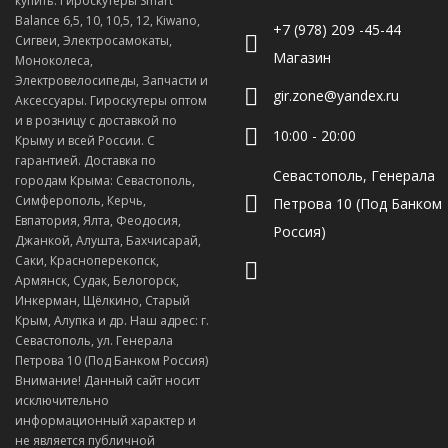
купить: Гироскутеры Smart
Balance 6,5, 10, 10,5, 12, Kiwano,
+7 (978) 209 -45-44
Сигвеи, Электросамокаты,
Магазин
Моноколеса,
Электровелосипеды, Запчасти и
gir.zone@yandex.ru
Аксессуары. Гироскутеры оптом
и в розницу с доставкой по
10:00 - 20:00
Крыму и всей России. С
гарантией. Доставка по
Севастополь, Генерала
городам Крыма: Севастополь,
Симферополь, Керчь,
Петрова 10 (Под Банком
Евпатория, Ялта, Феодосия,
Россия)
Джанкой, Алушта, Бахчисарай,
Саки, Красноперекопск,
Армянск, Судак, Белогорск,
Инкерман, Щёлкино, Старый
Крым, Алупка и др. Наш адрес: г.
Севастополь, ул. Генерала
Петрова 10 (Под Банком Россия)
Внимание! Данный сайт носит
исключительно
информационный характер и
не является публичной