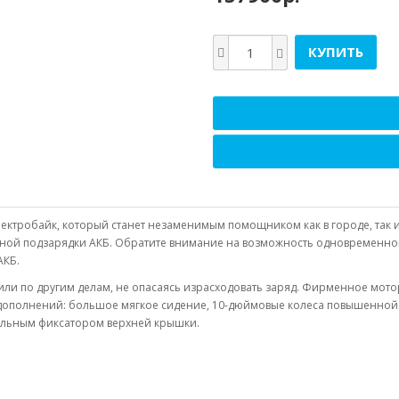
КУПИТЬ
ектробайк, который станет незаменимым помощником как в городе, так и 
ьной подзарядки АКБ. Обратите внимание на возможность одновременной у
АКБ.
 или по другим делам, не опасаясь израсходовать заряд. Фирменное мот
ых дополнений: большое мягкое сидение, 10-дюймовые колеса повышенно
тельным фиксатором верхней крышки.