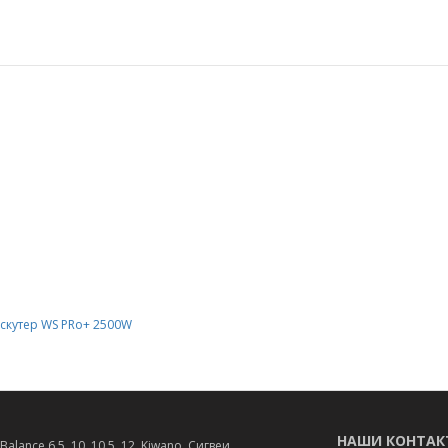
скутер WS PRo+ 2500W
НАШИ КОНТАК
lance 6,5, 10, 10,5, 12, Kiwano, Сигвеи,