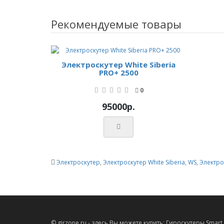
Рекомендуемые товары
Электроскутер White Siberia
PRO+ 2500
0
95000р.
Электроскутер
,
Электроскутер White Siberia
,
WS
,
Электро
© girzone.ru - здесь Вы можете купить: Гироскутеры Smart Ba