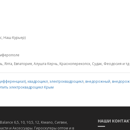
с, Наш Курьер)
Симферополе
, Ялта, Евпатория, Алушта Керчь, Красноперекопск, Судак, Феодосия и тд
 Дифференциал)
,
квадроцикл
,
электроквадроцикл
,
внедорожный
,
внедорож
упить электроквадроцикл Крым
НАШИ КОНТАК
lance 6,5, 10, 10,5, 12, Kiwano, Сигвеи,
асти и Аксессуары. Гироскутеры оптом и в