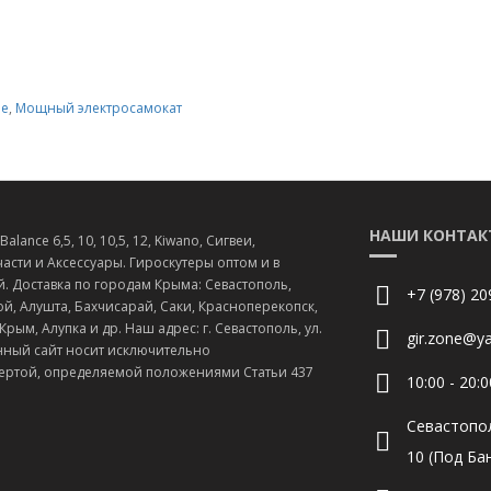
ле
,
Мощный электросамокат
НАШИ КОНТАК
lance 6,5, 10, 10,5, 12, Kiwano, Сигвеи,
асти и Аксессуары. Гироскутеры оптом и в
й. Доставка по городам Крыма: Севастополь,
+7 (978) 20
й, Алушта, Бахчисарай, Саки, Красноперекопск,
ым, Алупка и др. Наш адрес: г. Севастополь, ул.
gir.zone@ya
нный сайт носит исключительно
ертой, определяемой положениями Статьи 437
10:00 - 20:0
Севастопо
10 (Под Ба