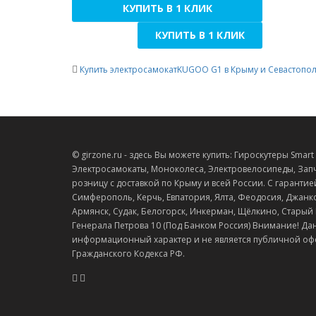
КУПИТЬ В 1 КЛИК
КУПИТЬ В 1 КЛИК
Купить электросамокатKUGOO G1 в Крыму и Севастопо
© girzone.ru - здесь Вы можете купить: Гироскутеры Smart Ba
Электросамокаты, Моноколеса, Электровелосипеды, Запч
розницу с доставкой по Крыму и всей России. С гарантие
Симферополь, Керчь, Евпатория, Ялта, Феодосия, Джанко
Армянск, Судак, Белогорск, Инкерман, Щёлкино, Старый Кр
Генерала Петрова 10 (Под Банком Россия) Внимание! Да
информационный характер и не является публичной оф
Гражданского Кодекса РФ.