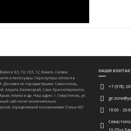
НАШИ КОНТАК
lance 6,5, 10, 10,5, 12, Kiwano, Сигвеи,
асти и Аксессуары. Гироскутеры оптом и в
й. Доставка по городам Крыма: Севастополь,
+7 (978) 20
й, Алушта, Бахчисарай, Саки, Красноперекопск,
ым, Алупка и др. Наш адрес: г. Севастополь, ул.
gir.zone@ya
нный сайт носит исключительно
ертой, определяемой положениями Статьи 437
10:00 - 20:0
Севастопо
10 (Под Ба