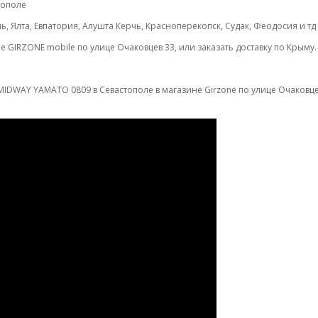
рополе
, Ялта, Евпатория, Алушта Керчь, Красноперекопск, Судак, Феодосия и т
 GIRZONE mobile по улице Очаковцев 33, или заказать доставку по Крыму.
IDWAY YAMATO 0809 в Севастополе в магазине Girzone по улице Очаковцев