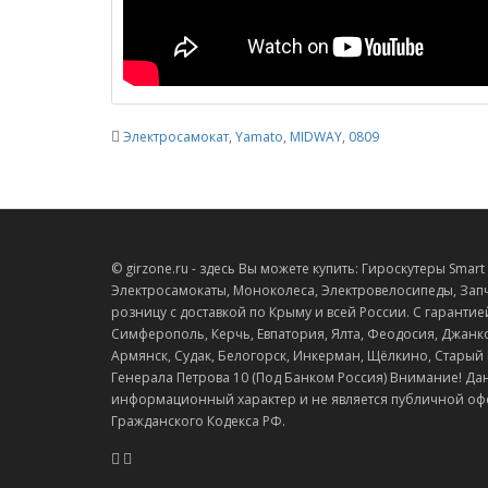
Электросамокат
,
Yamato
,
MIDWAY
,
0809
© girzone.ru - здесь Вы можете купить: Гироскутеры Smart Ba
Электросамокаты, Моноколеса, Электровелосипеды, Запч
розницу с доставкой по Крыму и всей России. С гарантие
Симферополь, Керчь, Евпатория, Ялта, Феодосия, Джанко
Армянск, Судак, Белогорск, Инкерман, Щёлкино, Старый Кр
Генерала Петрова 10 (Под Банком Россия) Внимание! Да
информационный характер и не является публичной оф
Гражданского Кодекса РФ.