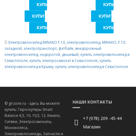
КУПИТЬ В 1 КЛИК
КУПИТЬ В 1 К
КУПИТЬ В 1 КЛИК
КУПИТЬ В 1 КЛИ
КУПИТЬ В 1 КЛИК
КУПИТЬ В 1 К
Электровелосипед MINAKO F.10
,
электровелосипед
,
MINAKO
,
F.10
,
складной
,
электротранспорт
,
фэтбайк
,
внедорожный
электровелосипед
,
недорогой
,
дешевый
,
купить электровелосипед в
Севастополе
,
купить электросамокат в Севастополе
,
купить
электровелосипед в Крыму
,
купить электровелосипед в Севастополе
НАШИ КОНТАКТЫ
© girzone.ru - здесь Вы можете
купить: Гироскутеры Smart
Balance 6,5, 10, 10,5, 12, Kiwano,
+7 (978) 209 -45-44
Сигвеи, Электросамокаты,
Магазин
Моноколеса,
Электровелосипеды, Запчасти и