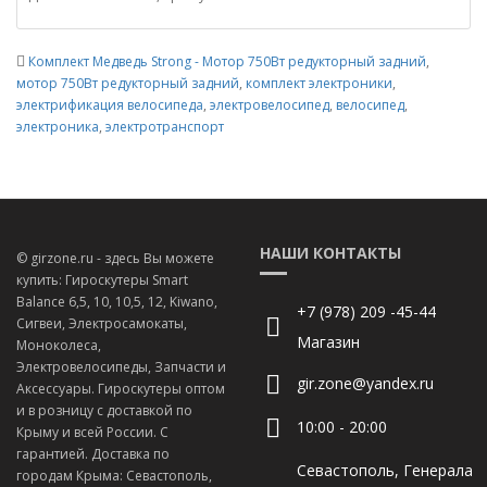
Комплект Медведь Strong - Мотор 750Вт редукторный задний
,
мотор 750Вт редукторный задний
,
комплект электроники
,
электрификация велосипеда
,
электровелосипед
,
велосипед
,
электроника
,
электротранспорт
НАШИ КОНТАКТЫ
© girzone.ru - здесь Вы можете
купить: Гироскутеры Smart
Balance 6,5, 10, 10,5, 12, Kiwano,
+7 (978) 209 -45-44
Сигвеи, Электросамокаты,
Магазин
Моноколеса,
Электровелосипеды, Запчасти и
gir.zone@yandex.ru
Аксессуары. Гироскутеры оптом
и в розницу с доставкой по
10:00 - 20:00
Крыму и всей России. С
гарантией. Доставка по
Севастополь, Генерала
городам Крыма: Севастополь,