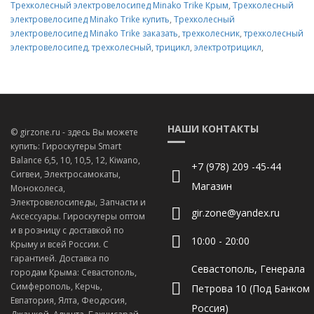
Трехколесный электровелосипед Minako Trike Крым
,
Трехколесный
электровелосипед Minako Trike купить
,
Трехколесный
электровелосипед Minako Trike заказать
,
трехколесник
,
трехколесный
электровелосипед
,
трехколесный
,
трицикл
,
электротрицикл
,
НАШИ КОНТАКТЫ
© girzone.ru - здесь Вы можете
купить: Гироскутеры Smart
Balance 6,5, 10, 10,5, 12, Kiwano,
+7 (978) 209 -45-44
Сигвеи, Электросамокаты,
Магазин
Моноколеса,
Электровелосипеды, Запчасти и
gir.zone@yandex.ru
Аксессуары. Гироскутеры оптом
и в розницу с доставкой по
10:00 - 20:00
Крыму и всей России. С
гарантией. Доставка по
Севастополь, Генерала
городам Крыма: Севастополь,
Симферополь, Керчь,
Петрова 10 (Под Банком
Евпатория, Ялта, Феодосия,
Россия)