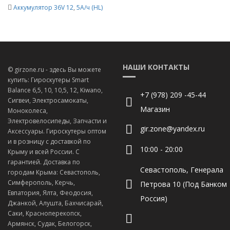
Аккумулятор 36V 12
,
5А/ч (HL)
НАШИ КОНТАКТЫ
© girzone.ru - здесь Вы можете
купить: Гироскутеры Smart
Balance 6,5, 10, 10,5, 12, Kiwano,
+7 (978) 209 -45-44
Сигвеи, Электросамокаты,
Магазин
Моноколеса,
Электровелосипеды, Запчасти и
gir.zone@yandex.ru
Аксессуары. Гироскутеры оптом
и в розницу с доставкой по
10:00 - 20:00
Крыму и всей России. С
гарантией. Доставка по
Севастополь, Генерала
городам Крыма: Севастополь,
Симферополь, Керчь,
Петрова 10 (Под Банком
Евпатория, Ялта, Феодосия,
Россия)
Джанкой, Алушта, Бахчисарай,
Саки, Красноперекопск,
Армянск, Судак, Белогорск,