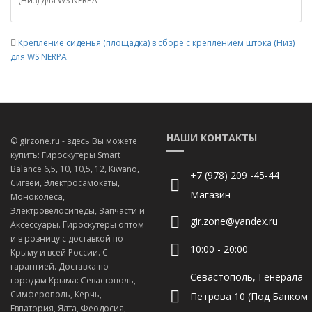
(Низ) для WS NERPA
Крепление сиденья (площадка) в сборе с креплением штока (Низ)
для WS NERPA
НАШИ КОНТАКТЫ
© girzone.ru - здесь Вы можете
купить: Гироскутеры Smart
Balance 6,5, 10, 10,5, 12, Kiwano,
+7 (978) 209 -45-44
Сигвеи, Электросамокаты,
Магазин
Моноколеса,
Электровелосипеды, Запчасти и
gir.zone@yandex.ru
Аксессуары. Гироскутеры оптом
и в розницу с доставкой по
10:00 - 20:00
Крыму и всей России. С
гарантией. Доставка по
Севастополь, Генерала
городам Крыма: Севастополь,
Симферополь, Керчь,
Петрова 10 (Под Банком
Евпатория, Ялта, Феодосия,