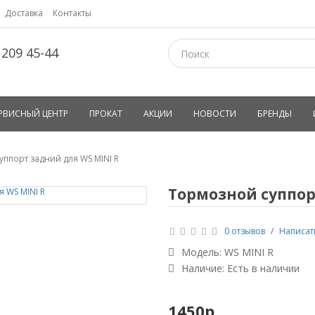
Доставка
Контакты
 209 45-44
РВИСНЫЙ ЦЕНТР
ПРОКАТ
АКЦИИ
НОВОСТИ
БРЕНДЫ
ппорт задний для WS MINI R
Тормозной суппор
0 отзывов
/
Написат
Модель:
WS MINI R
Наличие: Есть в наличии
1450р.