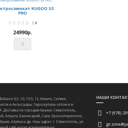
ктросамокат KUGOO S3
PRO
0
24990р.
НАШИ КОНТАК
lance 6,5, 10, 10,5, 12, Kiwano, Сигвеи,
асти и Аксессуары. Гироскутеры оптом и в
й. Доставка по городам Крыма: Севастополь,
+7 (978) 20
й, Алушта, Бахчисарай, Саки, Красноперекопск,
ым, Алупка и др. Наш адрес: г. Севастополь, ул.
gir.zone@ya
нный сайт носит исключительно