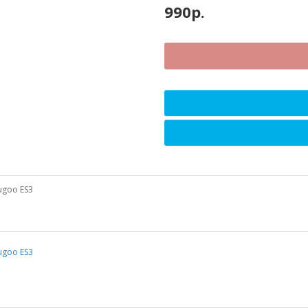
990р.
ugoo ES3
ugoo ES3