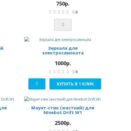
750р.
0
ый
Зеркала для
электросамоката
1000р.
0
КУПИТЬ В 1 КЛИК
для
Маунт-стик (жесткий) для
NInebot Drift W1
2500р.