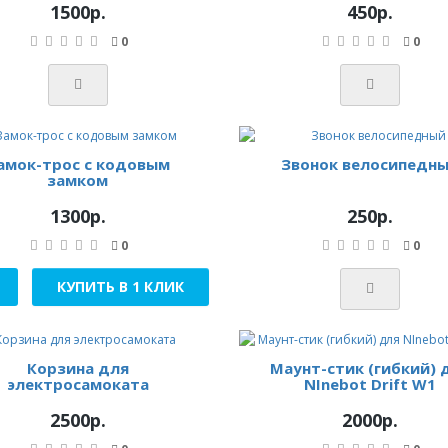
1500р.
450р.
0
0
амок-трос с кодовым
Звонок велосипедн
замком
1300р.
250р.
0
0
КУПИТЬ В 1 КЛИК
Корзина для
Маунт-стик (гибкий) 
электросамоката
NInebot Drift W1
2500р.
2000р.