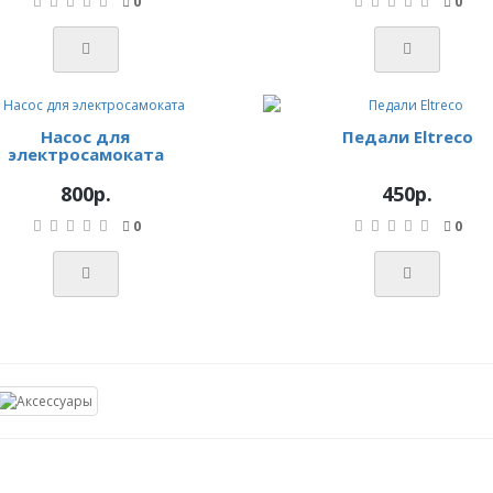
0
0
Насос для
Педали Eltreco
электросамоката
800р.
450р.
0
0