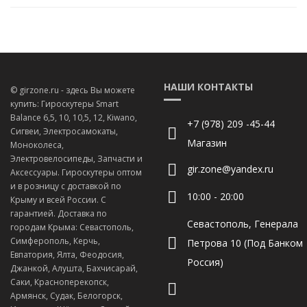
НАШИ КОНТАКТЫ
© girzone.ru - здесь Вы можете
купить: Гироскутеры Smart
Balance 6,5, 10, 10,5, 12, Kiwano,
+7 (978) 209 -45-44
Сигвеи, Электросамокаты,
Магазин
Моноколеса,
Электровелосипеды, Запчасти и
gir.zone@yandex.ru
Аксессуары. Гироскутеры оптом
и в розницу с доставкой по
10:00 - 20:00
Крыму и всей России. С
гарантией. Доставка по
Севастополь, Генерала
городам Крыма: Севастополь,
Симферополь, Керчь,
Петрова 10 (Под Банком
Евпатория, Ялта, Феодосия,
Россия)
Джанкой, Алушта, Бахчисарай,
Саки, Красноперекопск,
Армянск, Судак, Белогорск,