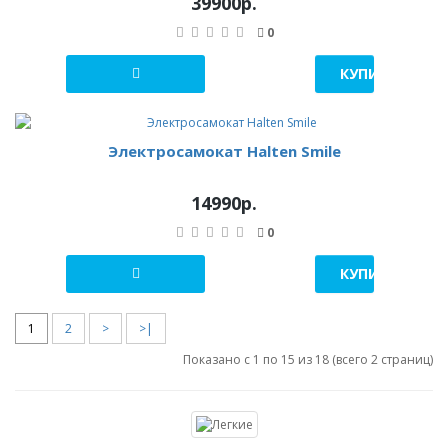
39900р.
0
КУПИТЬ В 1 К
Электросамокат Halten Smile
14990р.
0
КУПИТЬ В 1 К
1
2
>
>|
Показано с 1 по 15 из 18 (всего 2 страниц)