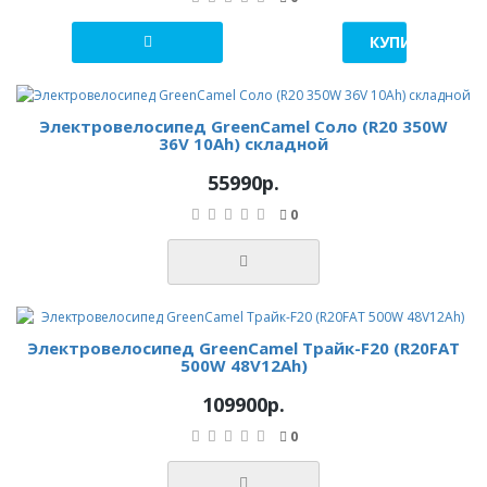
КУПИТЬ В 1 К
Электровелосипед GreenCamel Соло (R20 350W
36V 10Ah) складной
55990р.
0
Электровелосипед GreenCamel Трайк-F20 (R20FAT
500W 48V12Ah)
109900р.
0