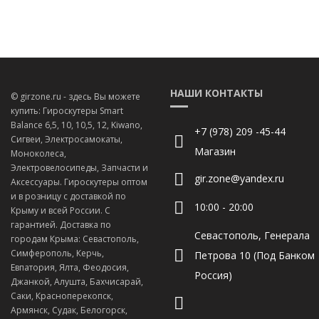
НАШИ КОНТАКТЫ
© girzone.ru - здесь Вы можете
купить: Гироскутеры Smart
Balance 6,5, 10, 10,5, 12, Kiwano,
+7 (978) 209 -45-44
Сигвеи, Электросамокаты,
Магазин
Моноколеса,
Электровелосипеды, Запчасти и
gir.zone@yandex.ru
Аксессуары. Гироскутеры оптом
и в розницу с доставкой по
10:00 - 20:00
Крыму и всей России. С
гарантией. Доставка по
Севастополь, Генерала
городам Крыма: Севастополь,
Симферополь, Керчь,
Петрова 10 (Под Банком
Евпатория, Ялта, Феодосия,
Россия)
Джанкой, Алушта, Бахчисарай,
Саки, Красноперекопск,
Армянск, Судак, Белогорск,