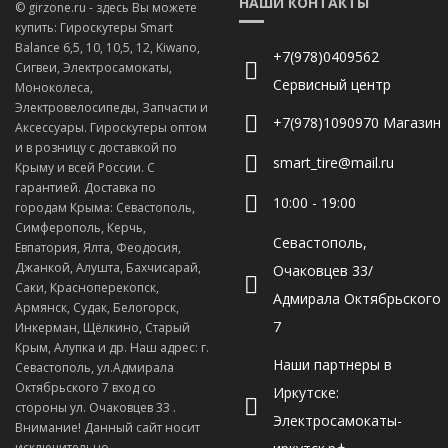
НАШИ КОНТАКТЫ
© girzone.ru - здесь Вы можете
купить: Гироскутеры Smart
Balance 6,5, 10, 10,5, 12, Kiwano,
+7(978)0409562
Сигвеи, Электросамокаты,
Сервисный центр
Моноколеса,
Электровелосипеды, Запчасти и
+7(978)1090970 Магазин
Аксессуары. Гироскутеры оптом
и в розницу с доставкой по
smart_tire@mail.ru
Крыму и всей России. С
гарантией. Доставка по
10:00 - 19:00
городам Крыма: Севастополь,
Симферополь, Керчь,
Севастополь,
Евпатория, Ялта, Феодосия,
Джанкой, Алушта, Бахчисарай,
Очаковцев 33/
Саки, Красноперекопск,
Адмирала Октябрьского
Армянск, Судак, Белогорск,
7
Инкерман, Щёлкино, Старый
Крым, Алупка и др. Наш адрес: г.
Наши партнеры в
Севастополь, ул.Адмирала
Октябрьского 7 вход со
Иркутске:
стороны ул. Очаковцев 33 .
Электросамокаты-
Внимание! Данный сайт носит
исключительно